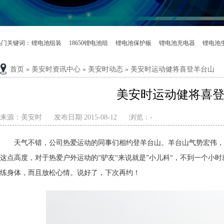
热门关键词：
锂电池组装
18650锂电池组
锂电池保护板
锂电池充电器
锂电池
首页
»
美安时资讯中心
»
美安时动态
»
美安时运动健将喜登羊台山
美安时运动健将喜
来源：
美安时
发布日期 2015-08-12
浏览：
-
天气不错，公司热爱运动的同事们相约登羊台山。羊台山气势宏伟，
这点高度，对于热爱户外运动的“驴友“来说就是”小儿科“，不到一个小
练身体，而且放松心情。说好了，下次再约！